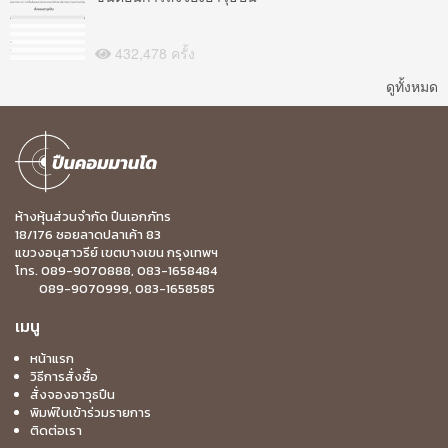
432,478 ครั้ง
ดูทั้งหมด
ห้างหุ้นส่วนจำกัด ปืนเอกภัทร
18/176 ซอยลาดปลาเค้า 83
แขวงอนุสาวรีย์ เขตบางเขน กรุงเทพฯ
โทร. 089-9070888, 083-1658484
089-9070999, 083-1658585
เมนู
หน้าแรก
วิธีการสั่งซื้อ
สั่งจองอาวุธปืน
พิมพ์ใบเข้าร่วมรายการ
ติดต่อเรา