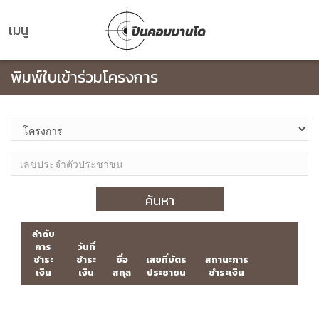
เมนู
พิมพ์ใบเข้าร่วมโครงการ
ค้นหา
ลำดับ
การ
วันที่
ชำระ
ชำระ
ชื่อ
เลขที่บัตร
สถานะการ
เงิน
เงิน
สกุล
ประชาชน
ชำระเงิน